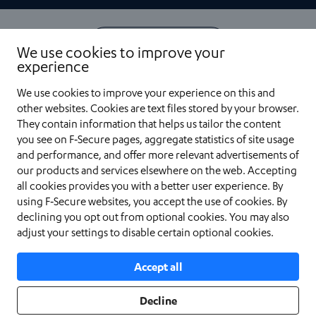
Español
We use cookies to improve your
experience
(LatAm)
We use cookies to improve your experience on this and
other web­sites. Cookies are text files stored by your browser.
They contain information that helps us tailor the content
Condiciones del servicio
you see on F‑Secure pages, aggregate statistics of site usage
and performance, and offer more relevant advertisements of
Política de privacidad
our products and services elsewhere on the web. Accepting
all cookies provides you with a better user experience. By
Cookies
using F‑Secure web­sites, you accept the use of cookies. By
declining you opt out from optional cookies. You may also
adjust your settings to disable certain optional cookies.
Accesibilidad
Accept all
© F-Secure 2026
Decline